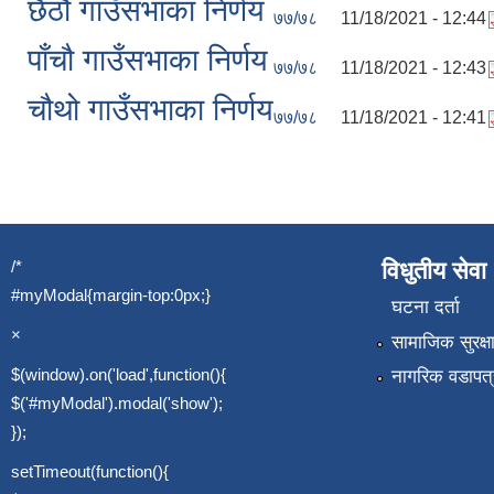
छैठौ गाउँसभाका निर्णय
७७/७८
11/18/2021 - 12:44
पाँचौ गाउँसभाका निर्णय
७७/७८
11/18/2021 - 12:43
चौथो गाउँसभाका निर्णय
७७/७८
11/18/2021 - 12:41
/*
विधुतीय सेवा
#myModal{margin-top:0px;}
घटना दर्ता
×
सामाजिक सुरक्ष
$(window).on('load',function(){
नागरिक वडापत्
$('#myModal').modal('show');
});
setTimeout(function(){