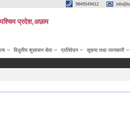
9849549412
info@b
रपश्चिम प्रदेश,अछाम
जना
विधुतीय शुसासन सेवा
प्रतिवेदन
सूचना तथा जानकारी