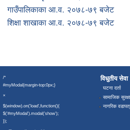
गाउँपालिकाका आ.व. २०७८-७९ बजेट
शिक्षा शाखाका आ.व. २०७८-७९ बजेट
Pages
/*
विधुतीय सेवा
#myModal{margin-top:0px;}
घटना दर्ता
×
सामाजिक सुरक्ष
$(window).on('load',function(){
नागरिक वडापत्
$('#myModal').modal('show');
});