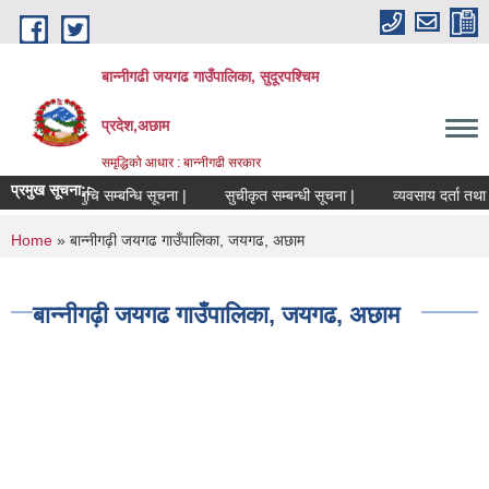
Skip to main content
बान्नीगढी जयगढ गाउँपालिका, सुदूरपश्चिम
प्रदेश,अछाम
समृद्धिको आधार : बान्नीगढी सरकार
प्रमुख सूचना::
िषय विशेषज्ञ सुचि सम्बन्धि सूचना |
सुचीकृत सम्बन्धी सूचना |
व्यवसाय दर्ता तथा 
You are here
Home
» बान्नीगढ़ी जयगढ गाउँपालिका, जयगढ, अछाम
बान्नीगढ़ी जयगढ गाउँपालिका, जयगढ, अछाम