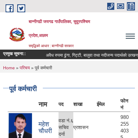
Skip to main content
बान्नीगढी जयगढ गाउँपालिका, सुदूरपश्चिम
प्रदेश,अछाम
समृद्धिको आधार : बान्नीगढी सरकार
प्रमुख सूचना::
अवैध रुपमा ढुंगा, गिट्टी, बालुवा तथा नदीजन्य पदार्थको उत्खन
You are here
Home
»
परिचय
» पूर्व कर्मचारी
पूर्व कर्मचारी
फोन
नाम
पद
शाखा
ईमेल
नं
980
वडा नं.६
महेश
255
सचिव
प्रशासन
चौधरी
403
दर्ना
5