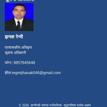
झनक रेग्मी
प्रशासकीय अधिकृत
सूचना अधिकारी
फोन:: 9857645648
ईमेल:
regmijhanak046@gmail.com
© 2026 बान्नीगढी जयगढ गाउँपालिका, सुदूरपश्चिम प्रदेश,अछाम