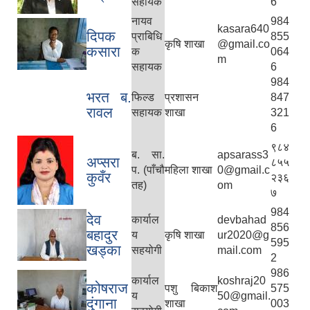
सहायक
6
नायव
984
kasara640
दिपक
प्राबिधि
855
कृषि शाखा
@gmail.co
कसारा
क
064
m
सहायक
6
984
भरत ब.
फिल्ड
प्रशासन
847
रावल
सहायक
शाखा
321
6
९८४
ब. सा.
apsarass3
अप्सरा
८५५
प. (पाँचौ
महिला शाखा
0@gmail.c
कुवँर
२३६
तह)
om
७
984
देव
कार्याल
devbahad
856
बहादुर
य
कृषि शाखा
ur2020@g
595
खड्का
सहयोगी
mail.com
2
986
कार्याल
koshraj20
कोषराज
पशु बिकाश
575
य
50@gmail.
दुंगाना
शाखा
003