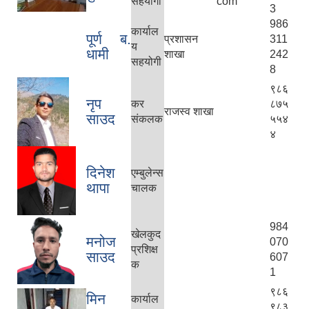
सहयोगी
com
3
986
कार्याल
पूर्ण ब.
प्रशासन
311
य
धामी
शाखा
242
सहयोगी
8
९८६
नृप
कर
८७५
राजस्व शाखा
साउद
संकलक
५५४
४
दिनेश
एम्बुलेन्स
थापा
चालक
984
खेलकुद
मनोज
070
प्रशिक्ष
साउद
607
क
1
९८६
मिन
कार्याल
९८३