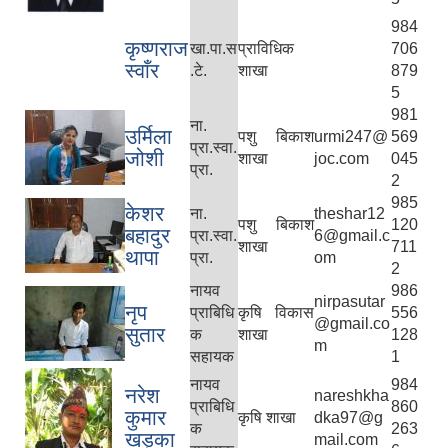
984
कृष्णराज
खा.पा.स
प्राविधिक
706
स्वाँर
.टे.
शाखा
879
5
981
ना.
उर्मिला
पशु बिकाश
urmi247@
569
प्रा.स्वा.
जोशी
शाखा
joc.com
045
प्रा.
2
985
केशर
ना.
theshar12
पशु बिकाश
120
बहादुर
प्रा.स्वा.
6@gmail.c
शाखा
711
थापा
प्रा.
om
2
नायव
986
nirpasutar
नृप
प्राबिधि
कृषि विकास
556
@gmail.co
सुतार
क
शाखा
128
m
सहायक
1
नायव
984
नरेश
nareshkha
प्राबिधि
860
कुमार
कृषि शाखा
dka97@g
क
263
खड्का
mail.com