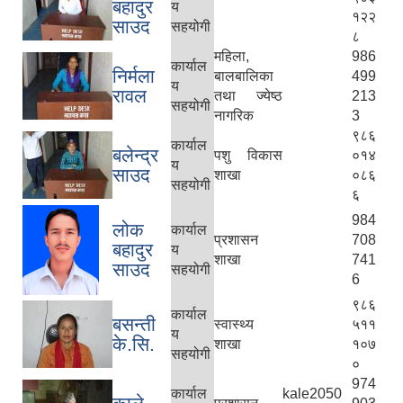
बहादुर
य
१२२
साउद
सहयोगी
८
महिला,
986
कार्याल
निर्मला
बालबालिका
499
य
रावल
तथा ज्येष्ठ
213
सहयोगी
नागरिक
3
९८६
कार्याल
बलेन्द्र
पशु विकास
०१४
य
साउद
शाखा
०८६
सहयोगी
६
984
लोक
कार्याल
प्रशासन
708
बहादुर
य
शाखा
741
साउद
सहयोगी
6
९८६
कार्याल
बसन्ती
स्वास्थ्य
५११
य
के.सि.
शाखा
१०७
सहयोगी
०
974
कार्याल
kale2050