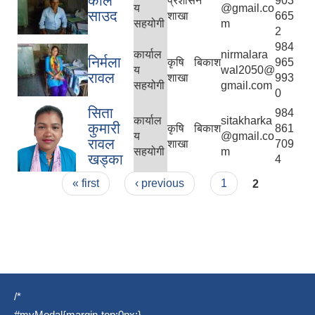
काले
प्रशासन
903
य
@gmail.co
साउद
शाखा
665
सहयोगी
m
2
984
कार्याल
nirmalara
निर्मला
कृषि बिकाश
965
य
wal2050@
रावल
शाखा
993
सहयोगी
gmail.com
0
सिता
984
कार्याल
sitakharka
कुमारी
कृषि बिकाश
861
य
@gmail.co
रावल
शाखा
709
सहयोगी
m
खड्का
4
Pages
« first
‹ previous
1
2
/*
#myModal{margin-top:0px;}