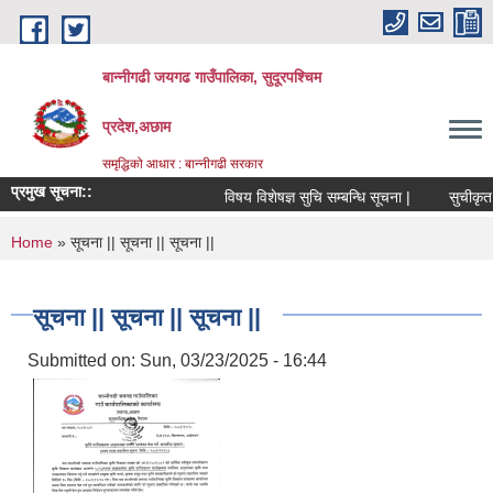
Skip to main content
बान्नीगढी जयगढ गाउँपालिका, सुदूरपश्चिम
प्रदेश,अछाम
समृद्धिको आधार : बान्नीगढी सरकार
प्रमुख सूचना::
विषय विशेषज्ञ सुचि सम्बन्धि सूचना |
सुचीकृत स
You are here
Home
» सूचना || सूचना || सूचना ||
सूचना || सूचना || सूचना ||
Submitted on:
Sun, 03/23/2025 - 16:44