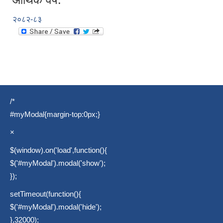
२०८२-८३
/*
#myModal{margin-top:0px;}
×
$(window).on('load',function(){
$('#myModal').modal('show');
});
setTimeout(function(){
$('#myModal').modal('hide');
},32000);