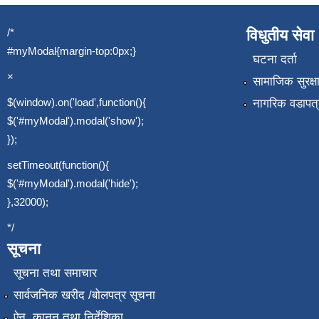
/*
विधुतीय सेवा
#myModal{margin-top:0px;}
घटना दर्ता
×
सामाजिक सुरक्ष
$(window).on('load',function(){
नागरिक वडापत्
$('#myModal').modal('show');
});
setTimeout(function(){
$('#myModal').modal('hide');
},32000);
*/
सूचना
सूचना तथा समाचार
सार्वजनिक खरीद /बोलपत्र सूचना
ऐन, कानुन तथा निर्देशिका