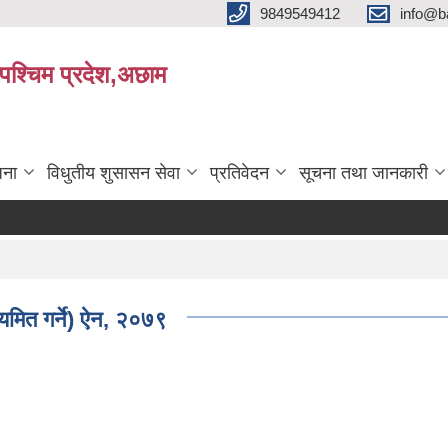
9849549412
info@b
रपश्चिम प्रदेश,अछाम
जना
विधुतीय शुसासन सेवा
प्रतिवेदन
सूचना तथा जानकारी
यमित गर्ने) ऐन, २०७९