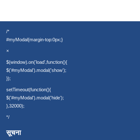
/*
#myModal{margin-top:0px;}
×
$(window).on('load',function(){
$('#myModal').modal('show');
});
setTimeout(function(){
$('#myModal').modal('hide');
},32000);
*/
सूचना