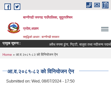
Skip to main content
बान्नीगढी जयगढ गाउँपालिका, सुदूरपश्चिम
प्रदेश,अछाम
समृद्धिको आधार : बान्नीगढी सरकार
प्रमुख सूचना::
अवैध रुपमा ढुंगा, गिट्टी, बालुवा तथा नदीजन्य पदार
You are here
Home
» आ.व.२०८१-८२ को विनियोजन ऐन
आ.व.२०८१-८२ को विनियोजन ऐन
Submitted on:
Wed, 08/07/2024 - 17:50