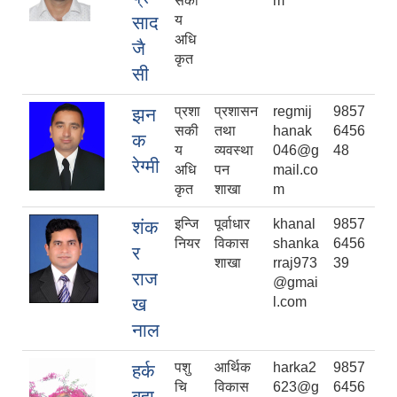
सकी
m
साद
य
अधि
जै
कृत
सी
प्रशा
प्रशासन
regmij
9857
झन
सकी
तथा
hanak
6456
क
य
व्यवस्था
046@g
48
रेग्मी
अधि
पन
mail.co
कृत
शाखा
m
इन्जि
पूर्वाधार
khanal
9857
शंक
नियर
विकास
shanka
6456
र
शाखा
rraj973
39
राज
@gmai
ख
l.com
नाल
पशु
आर्थिक
harka2
9857
हर्क
चि
विकास
623@g
6456
बहा