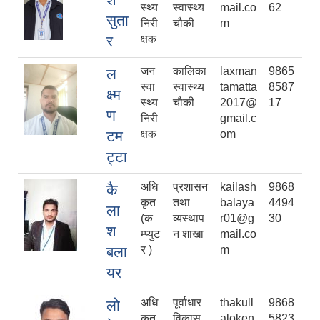
स्थ्य
स्वास्थ्य
mail.co
62
सुता
निरी
चौकी
m
र
क्षक
जन
कालिका
laxman
9865
ल
स्वा
स्वास्थ्य
tamatta
8587
क्ष्म
स्थ्य
चौकी
2017@
17
ण
निरी
gmail.c
टम
क्षक
om
ट्टा
अधि
प्रशासन
kailash
9868
कै
कृत
तथा
balaya
4494
ला
(क
व्यस्थाप
r01@g
30
श
म्प्युट
न शाखा
mail.co
बला
र )
m
यर
अधि
पूर्वाधार
thakull
9868
लो
कृत
विकास
aloken
5823