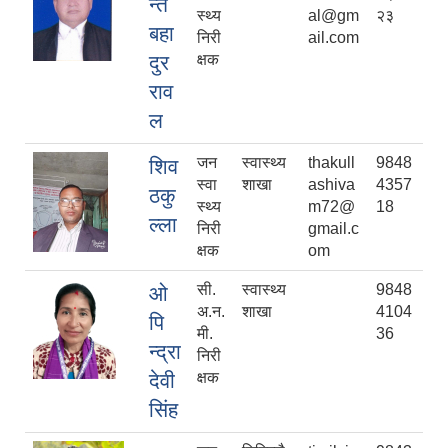
न्त
स्थ्य
al@gm
२३
बहा
निरी
ail.com
दुर
क्षक
राव
ल
जन
स्वास्थ्य
thakull
9848
शिव
स्वा
शाखा
ashiva
4357
ठकु
स्थ्य
m72@
18
ल्ला
निरी
gmail.c
क्षक
om
सी.
स्वास्थ्य
9848
ओ
अ.न.
शाखा
4104
पि
मी.
36
न्द्रा
निरी
देवी
क्षक
सिंह