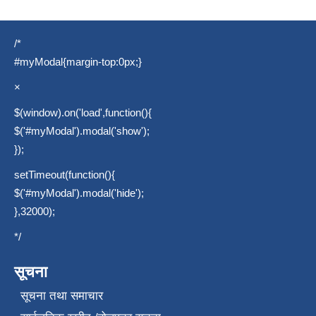
/*
#myModal{margin-top:0px;}
×
$(window).on('load',function(){
$('#myModal').modal('show');
});
setTimeout(function(){
$('#myModal').modal('hide');
},32000);
*/
सूचना
सूचना तथा समाचार