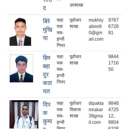
उपशाखा
द
सहा
पूर्वाधार
mukhiy
9767
बिरे
यक
शाखा
abire9
6728
मुखि
सब-
0@gm
81
या
इन्जी
ail.com
नियर
सहा
पूर्वाधार
9844
हिम
यक
शाखा
1716
बहा
सब-
50
दुर
इन्जी
कठा
नियर
यत
सहा
पूर्वाधार
dipakta
9848
दिप
यक
विकास
mrakar
4725
क
सब-
शाखा
39gma
12,
कुमा
इन्जी
il.com
9804
नियर
6338