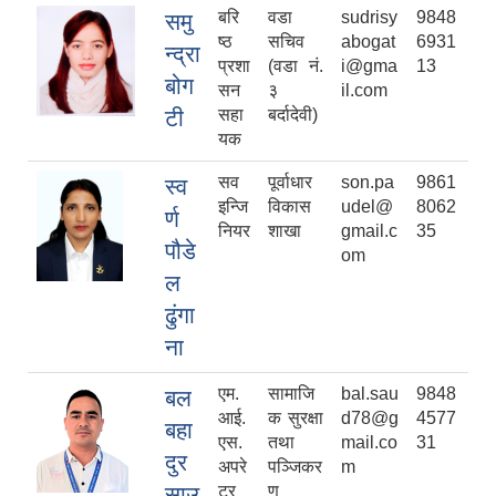
बरि
वडा
sudrisy
9848
समु
ष्ठ
सचिव
abogat
6931
न्द्रा
प्रशा
(वडा नं.
i@gma
13
बोग
सन
३
il.com
टी
सहा
बर्दादेवी)
यक
सव
पूर्वाधार
son.pa
9861
स्व
इन्जि
विकास
udel@
8062
र्ण
नियर
शाखा
gmail.c
35
पौडे
om
ल
ढुंगा
ना
एम.
सामाजि
bal.sau
9848
बल
आई.
क सुरक्षा
d78@g
4577
बहा
एस.
तथा
mail.co
31
दुर
अपरे
पञ्जिकर
m
साउ
टर
ण