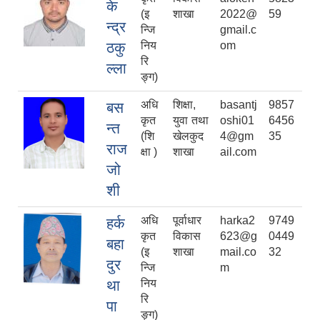
के
(इ
शाखा
2022@
59
न्द्र
न्जि
gmail.c
ठकु
निय
om
रि
ल्ला
ङ्ग)
अधि
शिक्षा,
basantj
9857
बस
कृत
युवा तथा
oshi01
6456
न्त
(शि
खेलकुद
4@gm
35
राज
क्षा )
शाखा
ail.com
जो
शी
अधि
पूर्वाधार
harka2
9749
हर्क
कृत
विकास
623@g
0449
बहा
(इ
शाखा
mail.co
32
दुर
न्जि
m
था
निय
रि
पा
ङ्ग)