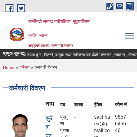
Skip to main content
बान्नीगढी जयगढ गाउँपालिका, सुदूरपश्चिम
प्रदेश,अछाम
समृद्धिको आधार : बान्नीगढी सरकार
प्रमुख सूचना::
अवैध रुपमा ढुंगा, गिट्टी, बालुवा तथा नदीजन्य पदार्थको उत्खनन, संकलन, ओसारपसार त
You are here
Home
»
परिचय
» कर्मचारी विवरण
कर्मचारी विवरण
नाम
पद
शाखा
ईमेल
फोन नं
प्रमु
-
sachha
9857
सुरे
ख
mi@g
6456
श
प्रशा
mail.co
46
प्र