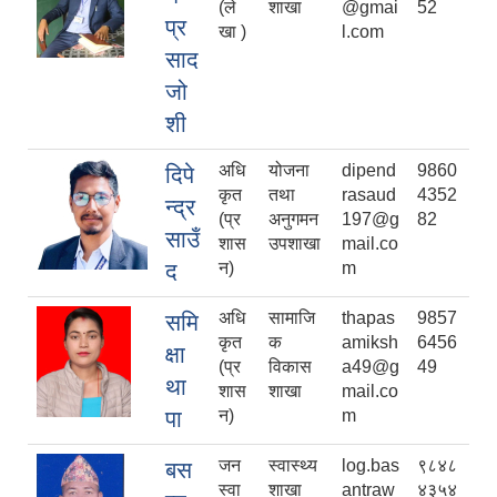
(ले
शाखा
@gmai
52
प्र
खा )
l.com
साद
जो
शी
अधि
योजना
dipend
9860
दिपे
कृत
तथा
rasaud
4352
न्द्र
(प्र
अनुगमन
197@g
82
साउँ
शास
उपशाखा
mail.co
द
न)
m
अधि
सामाजि
thapas
9857
समि
कृत
क
amiksh
6456
क्षा
(प्र
विकास
a49@g
49
था
शास
शाखा
mail.co
पा
न)
m
जन
स्वास्थ्य
log.bas
९८४८
बस
स्वा
शाखा
antraw
४३५४