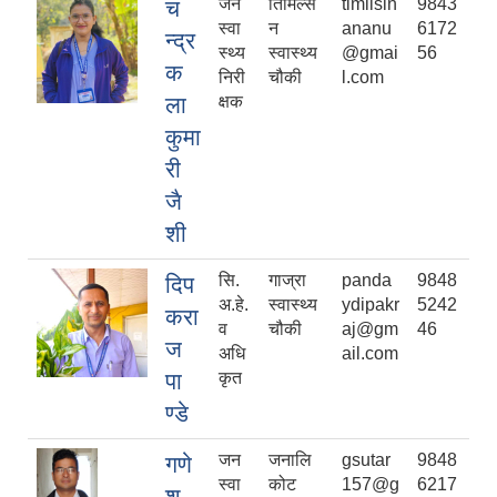
जन
तिमिल्सै
timilsin
9843
च
स्वा
न
ananu
6172
न्द्र
स्थ्य
स्वास्थ्य
@gmai
56
क
निरी
चौकी
l.com
ला
क्षक
कुमा
री
जै
शी
सि.
गाज्रा
panda
9848
दिप
अ.हे.
स्वास्थ्य
ydipakr
5242
करा
व
चौकी
aj@gm
46
ज
अधि
ail.com
पा
कृत
ण्डे
जन
जनालि
gsutar
9848
गणे
स्वा
कोट
157@g
6217
श