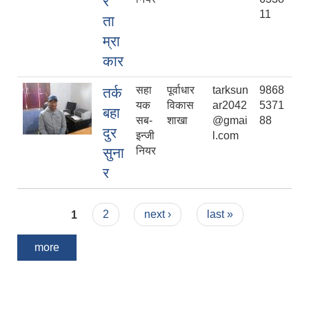
र
11
ता
म्रा
कार
सहा
पूर्वाधार
tarksun
9868
तर्क
यक
विकास
ar2042
5371
बहा
सब-
शाखा
@gmai
88
दुर
इन्जी
l.com
सुना
नियर
र
Pages
1
2
next ›
last »
more