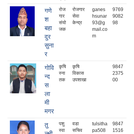
रोज
रोजगार
ganes
9769
गणे
गार
सेवा
hsunar
9082
श
संयो
केन्द्र
93@g
98
बहा
जक
mail.co
दुर
m
सुना
र
कृषि
कृषि
9847
गोवि
स्‍ना
विकास
2375
न्द
तक
उपशाखा
00
स
ला
मी
मगर
पशु
वडा
tulsitha
9847
तु
स्वा
सचिव
pa508
1516
ल्क्षी