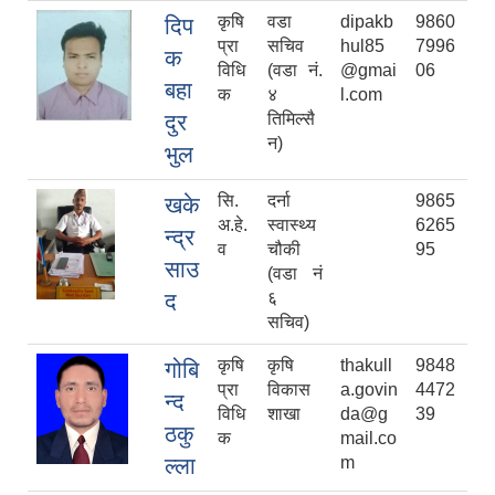
कृषि
वडा
dipakb
9860
दिप
प्रा
सचिव
hul85
7996
क
विधि
(वडा नं.
@gmai
06
बहा
क
४
l.com
दुर
तिमिल्सै
न)
भुल
सि.
दर्ना
9865
खके
अ.हे.
स्वास्थ्य
6265
न्द्र
व
चौकी
95
साउ
(वडा नं
द
६
सचिव)
कृषि
कृषि
thakull
9848
गोबि
प्रा
विकास
a.govin
4472
न्द
विधि
शाखा
da@g
39
ठकु
क
mail.co
ल्ला
m