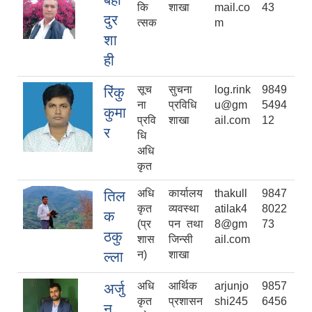
कि
शाखा
mail.co
43
दुर
त्सक
m
शा
ही
सूच
सुचना
log.rink
9849
रिंकु
ना
प्रविधि
u@gm
5494
कुमा
प्रवि
शाखा
ail.com
12
र
धि
अधि
कृत
अधि
कार्यालय
thakull
9847
तिल
कृत
व्यवस्था
atilak4
8022
क
(प्र
पन तथा
8@gm
73
ठकु
शास
जिन्सी
ail.com
ल्ला
न)
शाखा
अधि
आर्थिक
arjunjo
9857
अर्जु
कृत
प्रशासन
shi245
6456
न