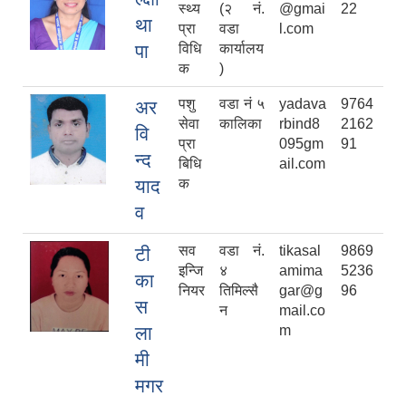
स्थ्य
(२ नं.
@gmai
22
था
प्रा
वडा
l.com
पा
विधि
कार्यालय
क
)
पशु
वडा नं ५
yadava
9764
अर
सेवा
कालिका
rbind8
2162
वि
प्रा
095gm
91
न्द
बिधि
ail.com
याद
क
व
सव
वडा नं.
tikasal
9869
टी
इन्जि
४
amima
5236
का
नियर
तिमिल्सै
gar@g
96
स
न
mail.co
ला
m
मी
मगर