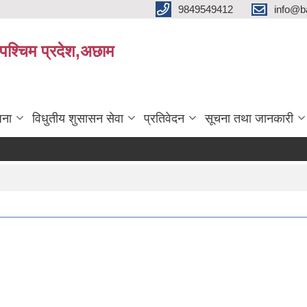
9849549412
info@b
रपश्चिम प्रदेश,अछाम
जना
विधुतीय शुसासन सेवा
प्रतिवेदन
सूचना तथा जानकारी