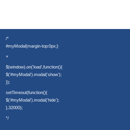
/*
#myModal{margin-top:0px;}
×
$(window).on('load',function(){
$('#myModal').modal('show');
});
setTimeout(function(){
$('#myModal').modal('hide');
},32000);
*/