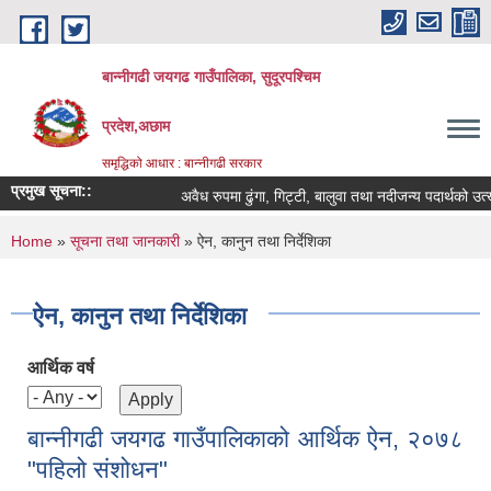
Skip to main content
बान्नीगढी जयगढ गाउँपालिका, सुदूरपश्चिम
प्रदेश,अछाम
समृद्धिको आधार : बान्नीगढी सरकार
प्रमुख सूचना::
अवैध रुपमा ढुंगा, गिट्टी, बालुवा तथा नदीजन्य पदार्थको उत
You are here
Home
»
सूचना तथा जानकारी
» ऐन, कानुन तथा निर्देशिका
ऐन, कानुन तथा निर्देशिका
आर्थिक वर्ष
बान्नीगढी जयगढ गाउँपालिकाको आर्थिक ऐन, २०७८
"पहिलो संशोधन"