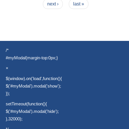
next ›
last »
/*
#myModal{margin-top:0px;}
×
$(window).on('load',function(){
$('#myModal').modal('show');
});
setTimeout(function(){
$('#myModal').modal('hide');
},32000);