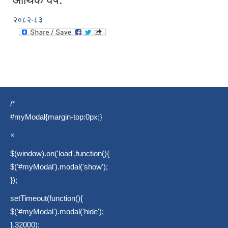
२०८२-८३
/*
#myModal{margin-top:0px;}
×
$(window).on('load',function(){
$('#myModal').modal('show');
});
setTimeout(function(){
$('#myModal').modal('hide');
},32000);